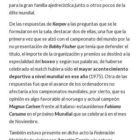
para la gran familia ajedrecística junto o otros pocos de la 
élite mundial.
De las respuestas de
Karpov 
a las preguntas que se le 
formularon en la sala, destacar dos de ellas, una fue que la 
primera vez que se alzó con el campeonato del mundo por la 
no presentación de 
Bobby Fischer 
que tenía que defender el 
título, el importe de la organización y premios se destinó a la 
especialidad del
 boxeo 
y según sus palabras, de haberse 
celebrado el match hubiera sido 
el mayor acontecimiento 
deportivo a nivel mundial en ese año 
(1975). Otra de las 
respuestas fue que el avance de los ordenadores no 
afectaría a los campeonatos mundiales, por cierto, que su 
opinión es algo favorable al noruego y actual campeón 
Magnus Carlsen
frente al italiano-estaunidense 
Fabiano 
Caruana
en el próximo 
Mundial
 que se celebrará en el mes 
de Noviembre.
También estuvo presente en dicho acto la 
Federación 