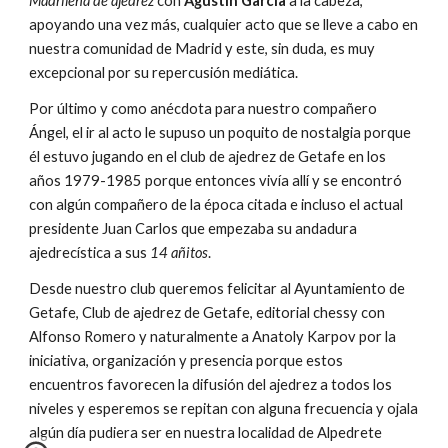
Madrileña de ajedrez
 con 
Agustín García
 a la cabeza, 
apoyando una vez más, cualquier acto que se lleve a cabo en 
nuestra comunidad de Madrid y este, sin duda, es muy 
excepcional por su repercusión mediática.
Por último y como anécdota para nuestro compañero 
Ángel, el ir al acto le supuso un poquito de nostalgia porque 
él estuvo jugando en el club de ajedrez de Getafe en los 
años 1979-1985 porque entonces vivía allí y se encontró 
con algún compañero de la época citada e incluso el actual 
presidente Juan Carlos que empezaba su andadura 
ajedrecística a sus 
14 añitos
.
Desde nuestro club queremos felicitar al Ayuntamiento de 
Getafe, Club de ajedrez de Getafe, editorial chessy con 
Alfonso Romero y naturalmente a Anatoly Karpov por la 
iniciativa, organización y presencia porque estos 
encuentros favorecen la difusión del ajedrez a todos los 
niveles y esperemos se repitan con alguna frecuencia y ojala 
algún día pudiera ser en nuestra localidad de Alpedrete 