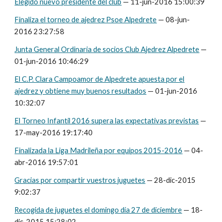
Elegido nuevo presidente del club
— 11-jun-2016 15:00:39
Finaliza el torneo de ajedrez Psoe Alpedrete
— 08-jun-
2016 23:27:58
Junta General Ordinaria de socios Club Ajedrez Alpedrete
—
01-jun-2016 10:46:29
El C.P. Clara Campoamor de Alpedrete apuesta por el
ajedrez y obtiene muy buenos resultados
— 01-jun-2016
10:32:07
El Torneo Infantil 2016 supera las expectativas previstas
—
17-may-2016 19:17:40
Finalizada la Liga Madrileña por equipos 2015-2016
— 04-
abr-2016 19:57:01
Gracias por compartir vuestros juguetes
— 28-dic-2015
9:02:37
Recogida de juguetes el domingo día 27 de diciembre
— 18-
dic-2015 15:28:02