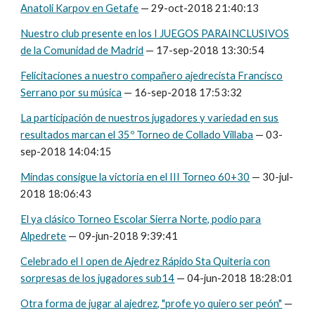
Anatoli Karpov en Getafe
— 29-oct-2018 21:40:13
Nuestro club presente en los I JUEGOS PARAINCLUSIVOS
de la Comunidad de Madrid
— 17-sep-2018 13:30:54
Felicitaciones a nuestro compañero ajedrecista Francisco
Serrano por su música
— 16-sep-2018 17:53:32
La participación de nuestros jugadores y variedad en sus
resultados marcan el 35º Torneo de Collado Villaba
— 03-
sep-2018 14:04:15
Mindas consigue la victoria en el III Torneo 60+30
— 30-jul-
2018 18:06:43
El ya clásico Torneo Escolar Sierra Norte, podio para
Alpedrete
— 09-jun-2018 9:39:41
Celebrado el I open de Ajedrez Rápido Sta Quiteria con
sorpresas de los jugadores sub14
— 04-jun-2018 18:28:01
Otra forma de jugar al ajedrez, "profe yo quiero ser peón"
—