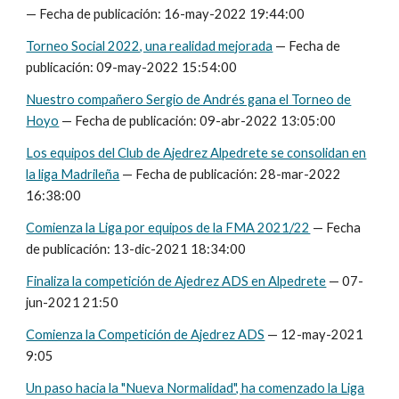
— Fecha de publicación:
16
-may-2022 1
9
:
44
:00
Torneo Social 2022, una realidad mejorada
— Fecha de
publicación: 09-may-2022 15:54:00
Nuestro compañero Sergio de Andrés gana el Torneo de
Hoyo
— Fecha de publicación: 09-abr-2022 13:05:00
Los equipos del Club de Ajedrez Alpedrete se consolidan en
la liga Madrileña
— Fecha de publicación:
28
-
mar
-202
2
1
6
:3
8
:00
Comienza la Liga por equipos de la FMA 2021/22
— Fecha
de publicación: 13-dic-2021 18:34:00
Finaliza la competición de Ajedrez ADS en Alpedrete
—
0
7-
jun
-
2021 21:50
Comienza la Competición de Ajedrez ADS
—
12-may-2021
9:05
Un paso hacia la "Nueva Normalidad", ha comenzado la Liga