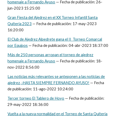
homenaje a Fernando Ayuso
— Fecha de publicación: 26-
jun-2023 15:25:00
Gran Fiesta del Ajedrez en el XX Torneo Infantil Santa
Quiteria 2023
— Fecha de publicación:
17
-
may
-202
3
16
:
20:00
El Club de Ajedrez Alpedrete gana el II Torneo Comarcal
por Equipos
— Fecha de publicación: 04-abr-2023 18:37:00
Más de 250 personas arropan el torneo de ajedrez
homenaje a Fernando Ayuso
— Fecha de publicación: 18-
nov-2022 8:56:00
Las noticias más relevantes se anteponen a las noticias de
ajedrez, ¡HASTA SIEMPRE FERNANDO AYUSO
!
— Fecha
de publicación:
11
-
ago
-2022 1
0
:
24
:00
Tercer torneo El Tablero de Hoyo
— Fecha de publicación:
29-may-2022 18:36:00
Vuelta a la nueva normalidad en el Torneo de Sa
nta Quiteria