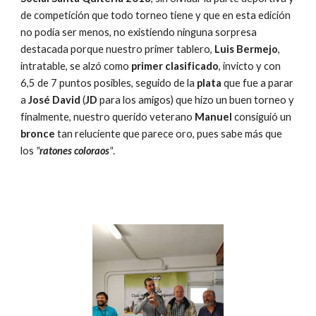
de competición que todo torneo tiene y que en esta edición 
no podía ser menos, no existiendo ninguna sorpresa 
destacada porque nuestro primer tablero, 
Luis Bermejo
, 
intratable, se alzó como 
primer clasificado
, invicto y con 
6,5 de 7 puntos posibles, seguido de la 
plata 
que fue a parar 
a 
José David
 (
JD
 para los amigos) que hizo un buen torneo y 
finalmente, nuestro querido veterano 
Manuel
 consiguió un 
bronce
 tan reluciente que parece oro, pues sabe más que 
los 
"
ratones coloraos
"
.