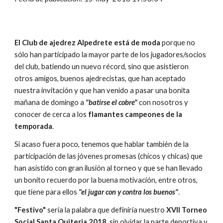
El Club de ajedrez Alpedrete está de moda
 porque no 
sólo han participado la mayor parte de los jugadores/socios 
del club, batiendo un nuevo récord, sino que asistieron 
otros amigos, buenos ajedrecistas, que han aceptado 
nuestra invitación y que han venido a pasar una bonita 
mañana de domingo a 
"batirse el cobre" 
con nosotros y 
conocer de cerca a los 
flamantes campeones de la 
temporada
.
Si acaso fuera poco, tenemos que hablar también de la 
participación de las jóvenes promesas (chicos y chicas)
que 
han asistido con gran ilusión al torneo y que se han llevado 
un bonito recuerdo por la buena motivación, entre otros, 
que tiene para ellos 
"el jugar con y contra los buenos"
.
"Festivo"
 sería la palabra que definiría nuestro 
XVII Torneo 
Social Santa Quiteria 2018
, sin olvidar la parte deportiva y 