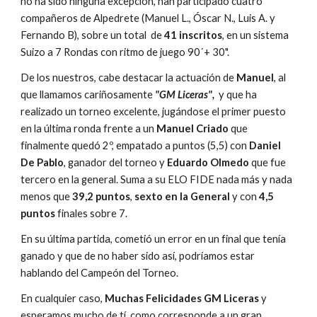
no ha sido ninguna excepción, han participado cuatro 
compañeros de Alpedrete (Manuel L., Óscar N., Luis A. y 
Fernando B), sobre un total  de 
41 inscritos
, en un sistema 
Suizo a 7 Rondas con ritmo de juego 90´+ 30".
De los nuestros, cabe destacar la actuación de
 Manuel
, al 
que llamamos cariñosamente
 "GM Liceras", 
 y que ha 
realizado un torneo excelente, jugándose el primer puesto 
en la última ronda frente a un 
Manuel Criado 
que 
finalmente quedó 2º, empatado a puntos (5,5) con 
Daniel 
De Pablo
, ganador del torneo y 
Eduardo Olmedo
 que fue 
tercero en la general. Suma a su ELO FIDE nada más y nada 
menos que 
39,2 puntos
, 
sexto en la General
 y con 
4,5 
puntos
 finales sobre 7.
En su última partida, cometió un error en un final que tenía 
ganado y que de no haber sido así, podríamos estar 
hablando del Campeón del Torneo.
En cualquier caso, 
Muchas Felicidades GM Liceras
 y 
esperamos mucho de tí, como corresponde a un gran 