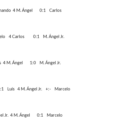
rnando  4 M. Ángel        0:1    Carlos    
   4 Carlos          0:1    M. Ángel Jr.         
 4 M. Ángel        1:0    M. Ángel Jr.       
0:1    Luis   4 M. Ángel Jr.    +:-    Marcelo   
r.  4 M. Ángel        0:1    Marcelo              