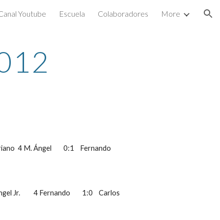
Canal Youtube
Escuela
Colaboradores
More
ion
2012
riano  4 M. Ángel        0:1    Fernando          
 Jr.         4 Fernando        1:0    Carlos           