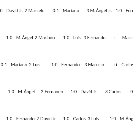
:0    David Jr.  2 Marcelo         0:1    Mariano        3 M. Ángel Jr.    1:0    Fe
    1:0    M. Ángel  2 Mariano         1:0    Luis   3 Fernando        +:-    Marcelo 
:1    Mariano  2 Luis            1:0    Fernando     3 Marcelo         -:+    Carlos 
    1:0    M. Ángel       2 Fernando        1:0    David Jr.         3 Carlos          
  1:0    Fernando  2 David Jr.       1:0    Carlos  3 Luis            1:0    M. Ángel J