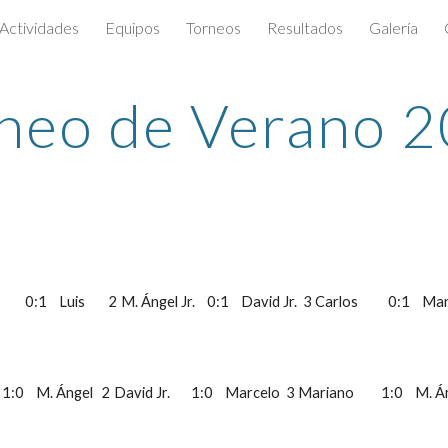
Actividades
Equipos
Torneos
Resultados
Galería
ip to main content
Skip to navigat
neo de Verano 
    0:1    Luis        2 M. Ángel Jr.    0:1    David Jr.  3 Carlos          0:1    Ma
  1:0    M. Ángel   2 David Jr.       1:0    Marcelo  3 Mariano         1:0    M. Ángel